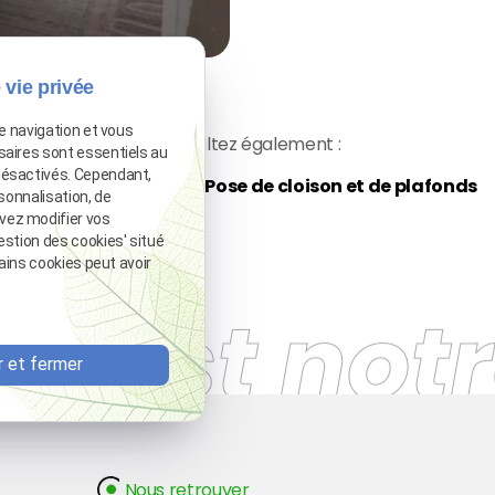
 vie privée
de navigation et vous
Consultez également :
saires sont essentiels au
désactivés. Cependant,
térieure et extérieure
Pose de cloison et de plafonds
sonnalisation, de
vez modifier vos
estion des cookies' situé
tains cookies peut avoir
té est not
 et fermer
Nous retrouver