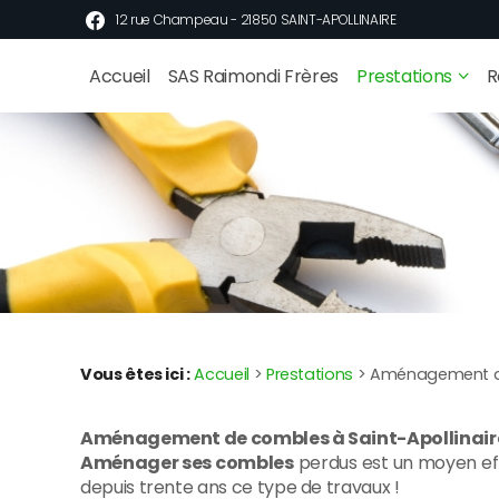
Panneau de gestion des cookies
12 rue Champeau - 21850 SAINT-APOLLINAIRE
Accueil
SAS Raimondi Frères
Prestations
R
Vous êtes ici :
Accueil
>
Prestations
> Aménagement d
Aménagement de combles à Saint-Apollinaire,
Aménager ses combles
perdus est un moyen eff
depuis trente ans ce type de travaux !