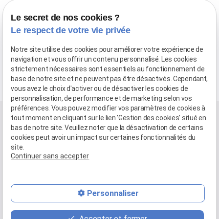
Isolation
Le secret de nos cookies ?
Le respect de votre vie privée
Notre site utilise des cookies pour améliorer votre expérience de
navigation et vous offrir un contenu personnalisé. Les cookies
strictement nécessaires sont essentiels au fonctionnement de
base de notre site et ne peuvent pas être désactivés. Cependant,
vous avez le choix d'activer ou de désactiver les cookies de
La qualité est notre métier
personnalisation, de performance et de marketing selon vos
préférences. Vous pouvez modifier vos paramètres de cookies à
tout moment en cliquant sur le lien 'Gestion des cookies' situé en
bas de notre site. Veuillez noter que la désactivation de certains
cookies peut avoir un impact sur certaines fonctionnalités du
site.
Continuer sans accepter
Personnaliser
Nous contacter
Accepter et fermer